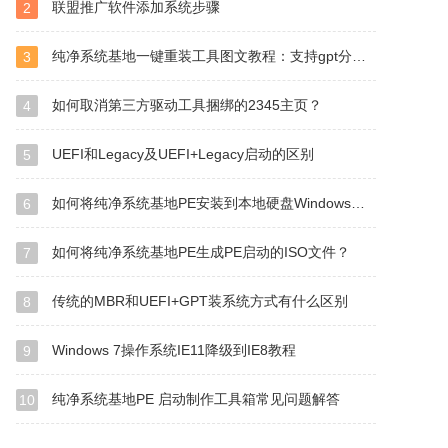
联盟推广软件添加系统步骤
2
纯净系统基地一键重装工具图文教程：支持gpt分区安装Win7
3
如何取消第三方驱动工具捆绑的2345主页？
4
UEFI和Legacy及UEFI+Legacy启动的区别
5
如何将纯净系统基地PE安装到本地硬盘Windows启动管理器？
6
如何将纯净系统基地PE生成PE启动的ISO文件？
7
传统的MBR和UEFI+GPT装系统方式有什么区别
8
Windows 7操作系统IE11降级到IE8教程
9
纯净系统基地PE 启动制作工具箱常见问题解答
10