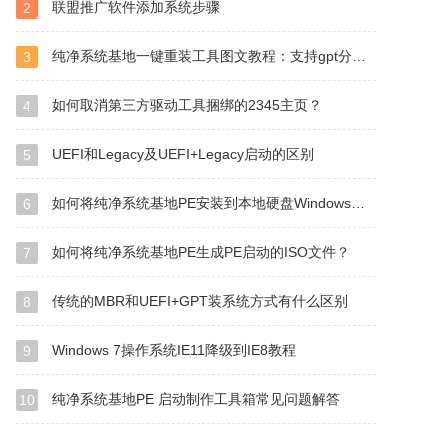
联盟推广软件添加系统步骤
2
纯净系统基地一键重装工具图文教程：支持gpt分区安装Win7
3
如何取消第三方驱动工具捆绑的2345主页？
4
UEFI和Legacy及UEFI+Legacy启动的区别
5
如何将纯净系统基地PE安装到本地硬盘Windows启动管理器？
6
如何将纯净系统基地PE生成PE启动的ISO文件？
7
传统的MBR和UEFI+GPT装系统方式有什么区别
8
Windows 7操作系统IE11降级到IE8教程
9
纯净系统基地PE 启动制作工具箱常见问题解答
10